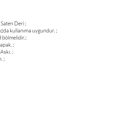
 Saten Deri ;
uzda kullanıma uygundur. ;
 bölmelidir.;
apak. ;
Askı. ;
. ;