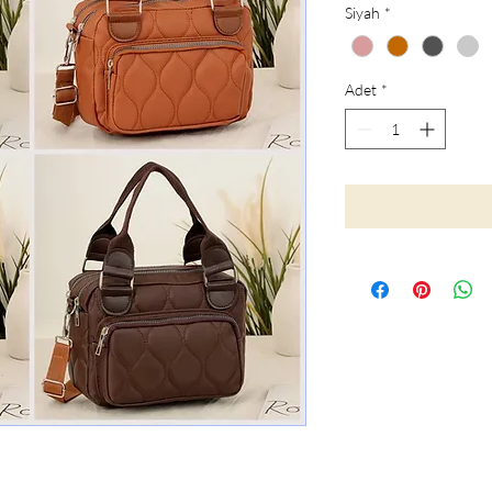
Siyah
*
Adet
*