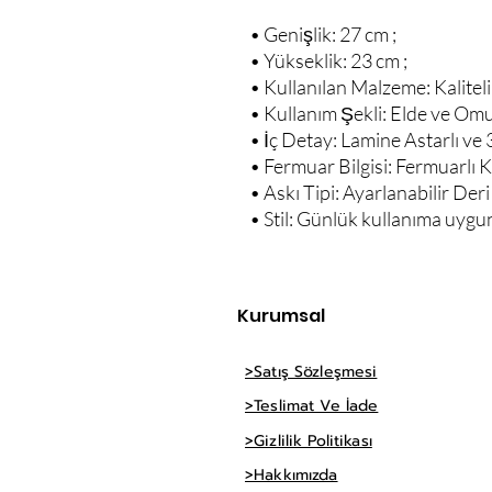
• Genişlik: 27 cm ;
• Yükseklik: 23 cm ;
• Kullanılan Malzeme: Kaliteli
• Kullanım Şekli: Elde ve Om
• İç Detay: Lamine Astarlı ve 3
• Fermuar Bilgisi: Fermuarlı K
• Askı Tipi: Ayarlanabilir Deri 
• Stil: Günlük kullanıma uygun
Kurumsal
>Satış Sözleşmesi
>Teslimat Ve İade
>Gizlilik Politikası
>Hakkımızda