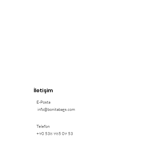
İletişim
E-Posta
info@bonitabags.com
Telefon
+90 538 985 09 53