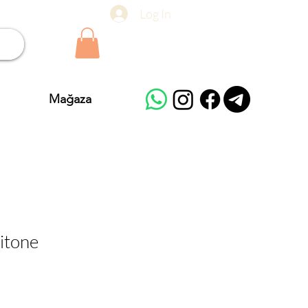
Log In
Mağaza
itone