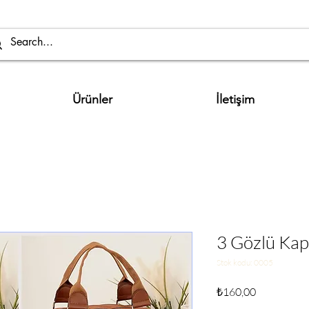
Ürünler
İletişim
3 Gözlü Kap
Stok kodu: 0005
Fiyat
₺160,00