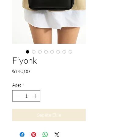
Fiyonk
Fiyat
₺140,00
Adet
*
Sepete Ekle