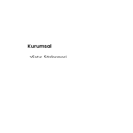
wholesale bag -
toptan bayan canta
online toptan canta
Kurumsal
>Satış Sözleşmesi
>Teslimat Ve İade
>Gizlilik Politikası
>Hakkımızda
İletişi
m
E-Posta