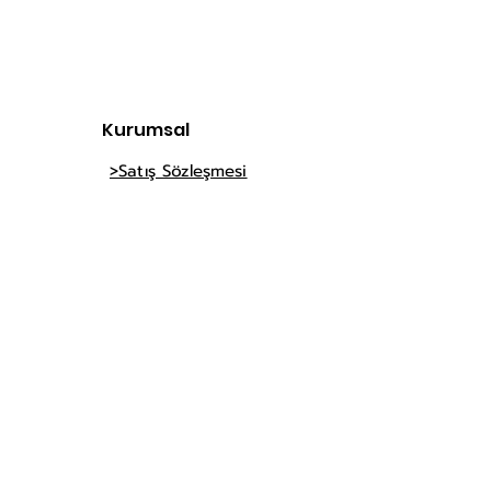
wholesale bag -
toptan bayan canta
online toptan canta
Kurumsal
>Satış Sözleşmesi
>Teslimat Ve İade
>Gizlilik Politikası
>Hakkımızda
İletişi
m
E-Posta
info@bonitabags.co