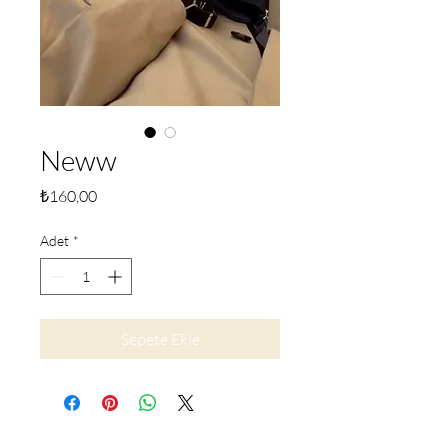
Neww
Fiyat
₺160,00
Adet
*
Sepete Ekle